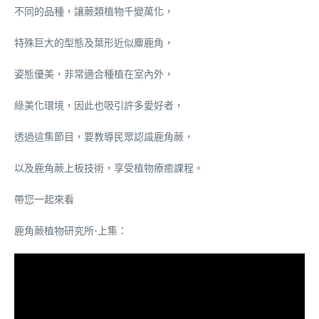
不同的品種，讓蕨類植物千變萬化，
特殊巨大的型態及葉形近似麋鹿角，
姿態優美，非常適合種植在室內外，
綠美化環境，因此也吸引許多愛好者，
透過這集節目，要教導民眾認識鹿角蕨，
以及鹿角蕨上板技術，享受植物療癒課程。
帶您一起來看
鹿角蕨植物研究所-上集：