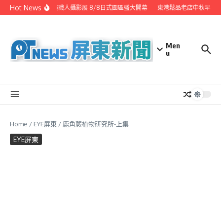
Skip to content
Hot News
潮州之美職人攝影展 8/8日式園區盛大開幕
東港鬆品老店中秋早鳥優
Men
u
Home
/
EYE屏東
/
鹿角蕨植物研究所-上集
EYE屏東