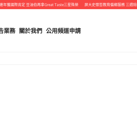
年獲國際肯定 豆油伯再拿Great Taste三星殊榮
屏大史懷哲教育偏鄉服務 三週陪
告業務
關於我們
公用頻道申請