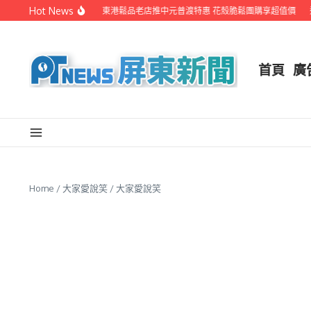
Skip to content
Hot News
EYE台灣生活週報
東港鬆品老店推中元普渡特惠 花殼脆鬆團購享超值價
連
首頁
廣
Home
/
大家愛說笑
/
大家愛說笑