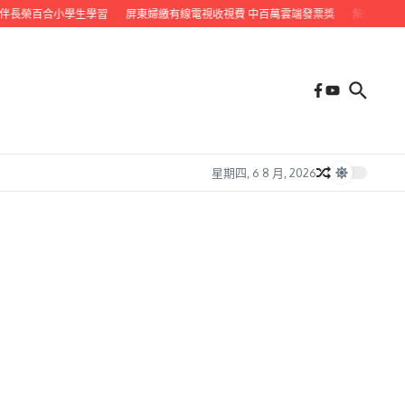
伴長榮百合小學生學習
屏東婦繳有線電視收視費 中百萬雲端發票獎
解決永久屋一
星期四, 6 8 月, 2026