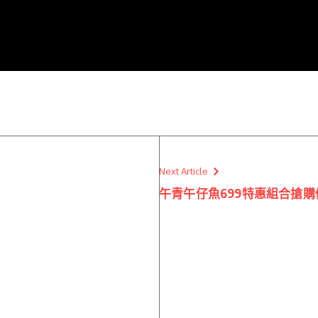
Next Article
午青午仔魚699特惠組合搶購