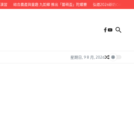
習
結合農產與童趣 九如鄉 推出「蕾萌盃」陀螺賽
弘道2026爺奶Color Wal
星期日, 9 8 月, 2026