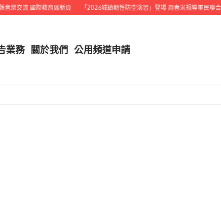
音樂交流 國際教育展新頁
「2026城鎮韌性防空演習」登場 周春米視導軍民聯合演
告業務
關於我們
公用頻道申請