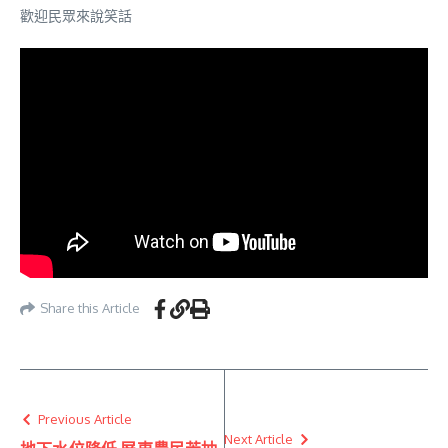
歡迎民眾來說笑話
Share this Article
Previous Article
Next Article