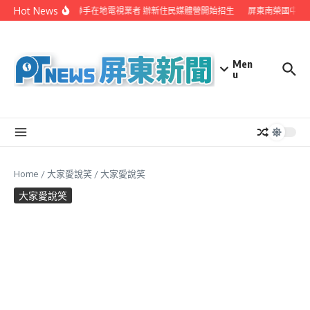
Skip to content
Hot News
屏縣府聯手在地電視業者 辦新住民媒體營開始招生
屏東南榮國中赴
Men
u
Home
/
大家愛說笑
/
大家愛說笑
大家愛說笑