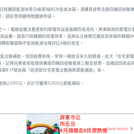
1月1日起購買能源效率分級第1級的冷氣或冰箱，憑購買發票及廢四機回收聯
止受理，請民眾把握時間盡速申請。
略之一，電器設備汰舊更新的節電效益是最顯而易見的，屏東縣政府節電計
具設備，提高行政機關的用電效率，並將此汰換模式擴及到本縣所轄國中
源轉型聯盟縣市氣候能源治理評比A級的肯定。
氣汰換補助，但因經費有限，常常一開放沒多久就額滿，這次「住宅家電
時，記得向業者索取環保署廢四機回收聯單第三聯及發票，並確認回收品
政第8-17號信箱「經濟部住宅家電汰舊換新節能補助」收。
稅2,000元，合計可獲得5,000元節能補貼。
屏東市公
所元旦
Next Article
#升旗健走
#民眾熱情