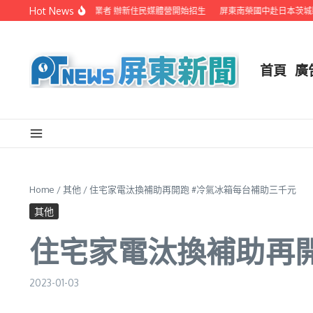
Skip to content
Hot News
屏縣府聯手在地電視業者 辦新住民媒體營開始招生
屏東南榮國中赴日本茨城縣音
首頁
廣
Home
/
其他
/
住宅家電汰換補助再開跑
#冷氣冰箱每台補助三千元
其他
住宅家電汰換補助再
2023-01-03