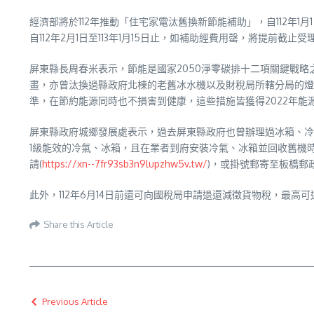
經濟部將於112年推動「住宅家電汰舊換新節能補助」，自112年
自112年2月1日至113年1月15日止，如補助經費用罄，將提前截
屏東縣長周春米表示，節能是國家2050淨零碳排十二項關鍵戰
畫，亦曾汰換過縣政府北棟的老舊冰水機以及財稅局所轄分局的燈
準，在節約能源同時也不損害到健康，這些措施皆獲得2022年能
屏東縣政府城鄉發展處表示，過去屏東縣政府也曾辦理過冰箱、冷
1級能效的冷氣、冰箱，且在業者到府安裝冷氣、冰箱並回收舊機
請(
https://xn--7fr93sb3n9lupzhw5v.tw/
)，或掛號郵寄至板橋郵
此外，112年6月14日前還可向國稅局申請退還減徵貨物稅，最高可退
Share this Article
Previous Article