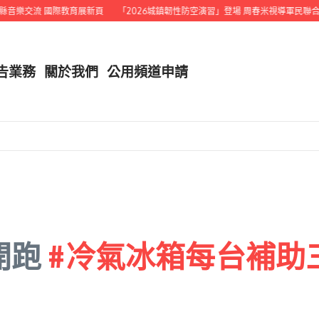
樂交流 國際教育展新頁
「2026城鎮韌性防空演習」登場 周春米視導軍民聯合演
告業務
關於我們
公用頻道申請
開跑
#冷氣冰箱每台補助