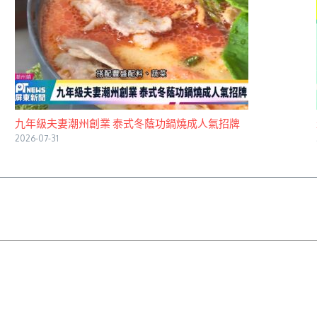
九年級夫妻潮州創業 泰式冬蔭功鍋燒成人氣招牌
2026-07-31