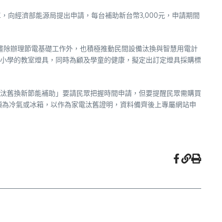
單，向經濟部能源局提出申請，每台補助新台幣3,000元，申請期間
畫除辦理節電基礎工作外，也積極推動民間設備汰換與智慧用電計
小學的教室燈具，同時為顧及學童的健康，擬定出訂定燈具採購標
汰舊換新節能補助」要請民眾把握時間申請，但要提醒民眾需購買
項為冷氣或冰箱，以作為家電汰舊證明，資料備齊後上專屬網站申