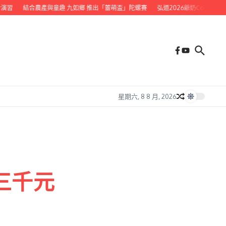
習
結合農產與童趣 九如鄉 推出「蕾萌盃」陀螺賽
弘道2026爺奶Color Wal
星期六, 8 8 月, 2026
三千元