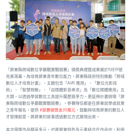
「屏東縣跨域數位爭霸戰實戰競賽」頒獎典禮暨成果展於11月19號
完美落幕。為培育屏東青年數位能力，屏東縣政府特別推動「跨域
數位人才培育計畫」，主題包含「AVR 應用」、「數位光影技
術」、「智慧物聯」、「自媒體影音串流」及「數位媒體應用」五
大類，以透過學習數位工具提升履歷競爭力。更延伸計畫辦理「屏
東縣跨域數位爭霸戰實戰競賽」，參賽隊伍都是在屏東就學或就業
之青年報名，提供
#競賽總獎金30萬元
，鼓勵與培育屏東的數位人
才發揮創意，將屏東的故事透過數位方式展現出來。
本次得獎作品精采多元，也將屏東特色及元素結合在作品中，利用