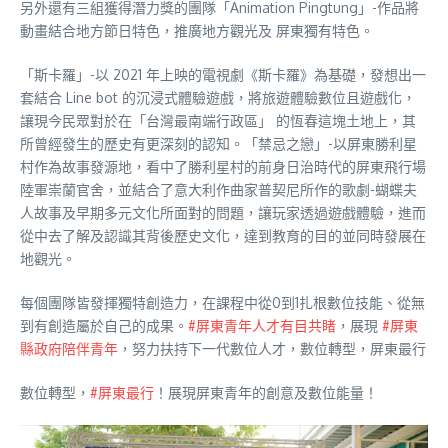
另外還有三組獲得潛力獎的團隊「Animation Pingtung」-作品將
動畫結合地方節日特色，推廣地方觀光及 屏東獨有特色。
「斯卡羅」-以 2021 年上映的電視劇《斯卡羅》為基礎，發想出一
套結合 Line bot 的沉浸式體驗遊戲，將旅遊體驗數位且遊戲化，
讓現今民眾對於在「台灣最南端行政區」 的恆春這塊土地上，其
所曾經發生的歷史有更深刻的認知。「禁忌之戀」-以屏東勝利星
村作為故事發源地，看中了勝利星村的前身日治時代的屏東飛行場
陸軍崇蘭官舍，並結合了意大利作曲家普契尼所作的歌劇-蝴蝶夫
人故事及早期多元文化所面對的問題，讓玩家透過遊戲體驗，進而
從中去了解及認識其背後歷史文化，達到教育的目的並同時發展在
地觀光。
每個團隊皆發揮獨特創造力，在課程中從0到1扎根數位技能、從無
到有創造屬於自己的成果。
#屏東青年人才有目共睹
，展現
#屏東
縣政府陪伴青年
，努力扶持下一代數位人才，數位轉型，屏東最行
數位轉型，
#屏東最行
！展現屏東青年的創意及數位能量！