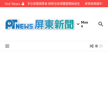
Skip to content
Hot News
屏縣府聯手在地電視業者 辦新住民媒體營開始招生
屏東南榮國中赴日
Men
u