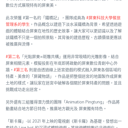
數位方式展現特有的屏東美。
此次榮獲
#第一名的「鐵橋記」，團隊成員為
#屏東科技大學餐旅
管理系的學生
，作品概念以建造下淡水溪鐵橋為背景，希望透過遊
戲的體驗結合屏東在地性的歷史故事，讓大家可以更認識以及了解
該鐵橋不只是一個拍照景點，其背後的建造歷程、古蹟價值更應該
被推廣與流傳。
#第二名
「光點屏東∞斑雕共構」運用非常吸睛的光雕影像，結合
屏東相關元素，模擬投影在年底即將啟動的屏東數位青創中心外
牆。
#第三名
則是由透過線上迷宮遊戲的模式融入屏東各個區域的
特產、美食的「屏藏物語」，作品是把整個迷宮的地圖製作成屏東
土地的樣式，讓玩家在迷宮中破解各個關於屏東特產的問題，並且
挑戰成功走出迷宮。
另外還有三組獲得潛力獎的團隊「Animation Pingtung」-作品將
動畫結合地方節日特色，推廣地方觀光及 屏東獨有特色。
「斯卡羅」-以 2021 年上映的電視劇《斯卡羅》為基礎，發想出一
套結合 Line bot 的沉浸式體驗遊戲，將旅遊體驗數位且遊戲化，