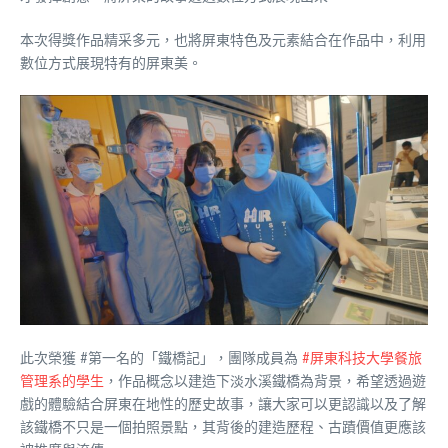
本次得獎作品精采多元，也將屏東特色及元素結合在作品中，利用
數位方式展現特有的屏東美。
此次榮獲
#第一名的「鐵橋記」，團隊成員為
#屏東科技大學餐旅
管理系的學生
，作品概念以建造下淡水溪鐵橋為背景，希望透過遊
戲的體驗結合屏東在地性的歷史故事，讓大家可以更認識以及了解
該鐵橋不只是一個拍照景點，其背後的建造歷程、古蹟價值更應該