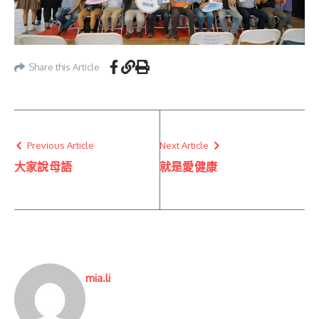
Share this Article
Previous Article
Next Article
大家說母語
就是愛健康
mia.li