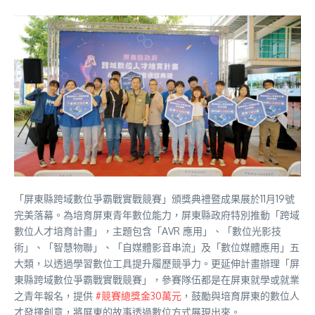
「屏東縣跨域數位爭霸戰實戰競賽」頒獎典禮暨成果展於11月19號
完美落幕。為培育屏東青年數位能力，屏東縣政府特別推動「跨域
數位人才培育計畫」，主題包含「AVR 應用」、「數位光影技
術」、「智慧物聯」、「自媒體影音串流」及「數位媒體應用」五
大類，以透過學習數位工具提升履歷競爭力。更延伸計畫辦理「屏
東縣跨域數位爭霸戰實戰競賽」，參賽隊伍都是在屏東就學或就業
之青年報名，提供
#競賽總獎金30萬元
，鼓勵與培育屏東的數位人
才發揮創意，將屏東的故事透過數位方式展現出來。