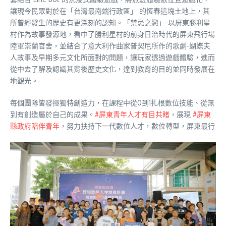
讓現今民眾對於在「台灣最南端行政區」 的恆春這塊土地上，其
所曾經發生的歷史有更深刻的認知。「禁忌之戀」-以屏東勝利星
村作為故事發源地，看中了勝利星村的前身日治時代的屏東飛行場
陸軍崇蘭官舍，並結合了意大利作曲家普契尼所作的歌劇-蝴蝶夫
人故事及早期多元文化所面對的問題，讓玩家透過遊戲體驗，進而
從中去了解及認識其背後歷史文化，達到教育的目的並同時發展在
地觀光。
每個團隊皆發揮獨特創造力，在課程中從0到1扎根數位技能、從無
到有創造屬於自己的成果。
#屏東青年人才有目共睹
，展現
#屏東
縣政府陪伴青年
，努力扶持下一代數位人才，數位轉型，屏東最行