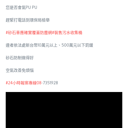
您是否會氣PU PU
趕緊打電話到環保局檢舉
#砂石車應確實覆蓋防塵網
#裝售污水收集桶
違者依法處新台幣10萬元以上、500萬元以下罰鍰
砂石防制做得好
空氣改善免煩惱
#24小時報案專線08
-7351928