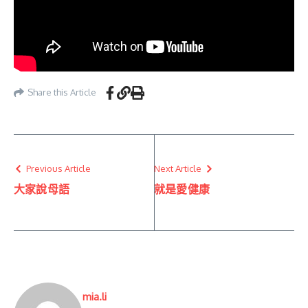
Share this Article
Previous Article
Next Article
大家說母語
就是愛健康
mia.li