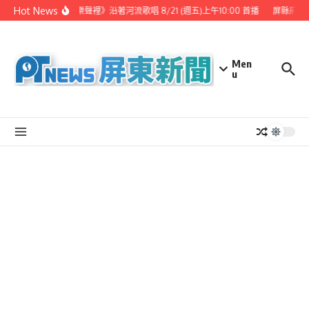
Skip to content
Hot News
《 漫步樂聲裡》沿著河流歌唱 8/21 (週五)上午10:00 首播
屏縣府聯
Men
u